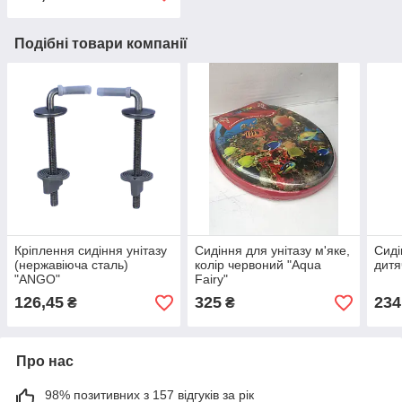
Подібні товари компанії
Кріплення сидіння унітазу
Сидіння для унітазу м'яке,
Сиді
(нержавіюча сталь)
колір червоний "Aqua
дитя
"ANGO"
Fairy"
126,45
325
234
₴
₴
Про нас
98% позитивних з 157 відгуків за рік