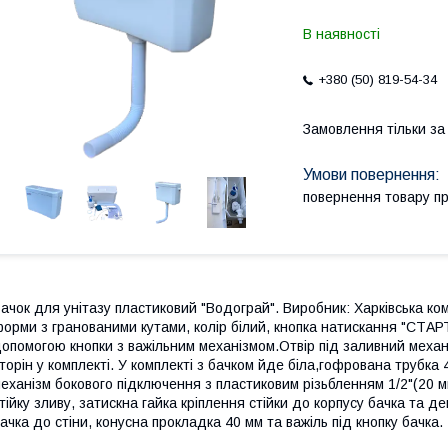
В наявності
+380 (50) 819-54-34
Замовлення тільки з
повернення товару п
ачок для унітазу пластиковий "Водограй". Виробник: Харківська ком
орми з гранованими кутами, колір білий, кнопка натискання "СТАР
опомогою кнопки з важільним механізмом.Отвір під заливний механізм
торін у комплекті. У комплекті з бачком йде біла,гофрована трубка
еханізм бокового підключення з пластиковим різьбленням 1/2"(20 м
тійку зливу, затискна гайка кріплення стійки до корпусу бачка та д
ачка до стіни, конусна прокладка 40 мм та важіль під кнопку бачка.