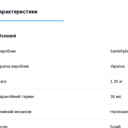
арактеристики
Основні
иробник
Santehpl
раїна виробник
Україна
ага
1.35 кг
арантійний термін
36 міс
ливний механізм
Натискан
олір
Білий