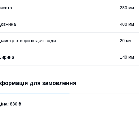
исота
280 мм
Довжина
400 мм
іаметр отвори подачі води
20 мм
Ширина
140 мм
нформація для замовлення
іна:
880 ₴