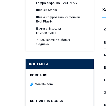
Гофра сифонна EVCI PLAST
Х
Шланги газові
Шланг гофрований сифонний
Evci Plastik
Бачки унітаза та
комплектуючі
Ущільнювачі різьбових
В
з'єднань
К
КОНТАКТИ
В
Г
Santeh-Dom
З
К