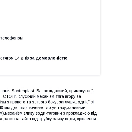
а телефоном
ротягом 14 днів
за домовленістю
панія Santehplast.
Бачок підвісний, прямокутної
Т-СТОП", спускний механізм-тяга вгору за
 з правого та з лівого боку, заглушка однієї зі
 40 мм для підключення до унітазу,заливний
м),механізм зливу води-тяговий з прокладкою під
екоративна гайка під трубку зливу води, кріплення