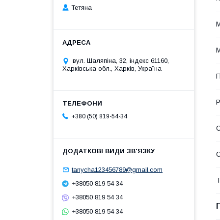
Тетяна
М
М
вул. Шаляпіна, 32, індекс 61160,
Харківська обл., Харків, Україна
П
Р
+380 (50) 819-54-34
С
tanycha123456789@gmail.com
Т
+38050 819 54 34
+38050 819 54 34
+38050 819 54 34