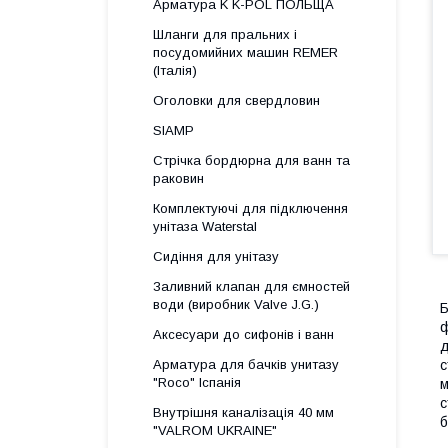
Арматура K K-POL ПОЛЬЩА
Шланги для пральних і
посудомийних машин REMER
(Італія)
Оголовки для свердловин
SIAMP
Стрічка бордюрна для ванн та
раковин
Комплектуючі для підключення
унітаза Waterstal
Сидіння для унітазу
Заливний клапан для ємностей
води (виробник Valve J.G.)
Б
ф
Аксесуари до сифонів і ванн
д
Арматура для бачків унитазу
с
"Roco" Іспанія
м
с
Внутрішня каналізація 40 мм
б
"VALROM UKRAINE"