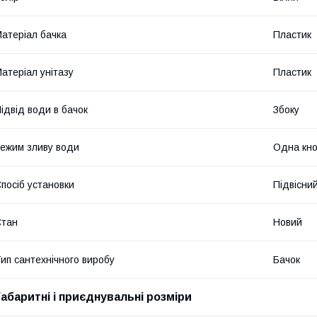
атеріал бачка
Пластик
атеріал унітазу
Пластик
ідвід води в бачок
Збоку
ежим зливу води
Одна кно
посіб установки
Підвісни
Стан
Новий
ип сантехнічного виробу
Бачок
Габаритні і приєднувальні розміри