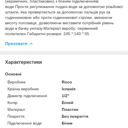
(керамічних, пластикових) з бічним підключенням
води.Просте регулювання подачі води за допомогою різьбової
штанги, яка провертається за допомогою пальців рук за
годинниковою або проти годинникової стрілки, змінюючи
висоту поплавця, дозволяючи виставити потрібний рівень
води в бачку унітазу.Матеріал виробу: первинний
поліетилен.Габаритні розміри: 245 * 140 * 55
Приховати
Характеристики
Основні
Виробник
Roco
Країна виробник
Іспанія
Діаметр підключення
1/2"
Колір
Білий
Матеріал
Пластик
Покриття
Без покриття
Підключення води
Бічне