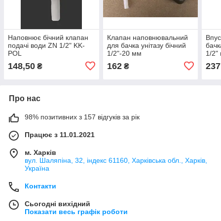
Наповнює бічний клапан
Клапан наповнювальний
Впус
подачі води ZN 1/2" KK-
для бачка унітазу бічний
бачк
POL
1/2"-20 мм
1/2"
"Виноградівський"
148,50
162
237
₴
₴
Про нас
98% позитивних з 157 відгуків за рік
Працює з 11.01.2021
м. Харків
вул. Шаляпіна, 32, індекс 61160, Харківська обл., Харків,
Україна
Контакти
Сьогодні вихідний
Показати весь графік роботи