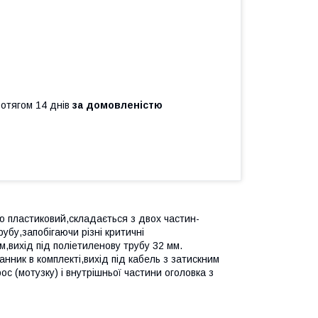
ротягом 14 днів
за домовленістю
ю пластиковий,складається з двох частин-
убу,запобігаючи різні критичні
м,вихід під поліетиленову трубу 32 мм.
нник в комплекті,вихід під кабель з затискним
ос (мотузку) і внутрішньої частини оголовка з