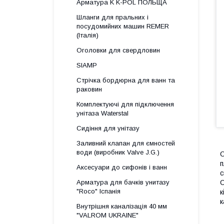
Арматура K K-POL ПОЛЬЩА
Шланги для пральних і
посудомийних машин REMER
(Італія)
Оголовки для свердловин
SIAMP
Стрічка бордюрна для ванн та
раковин
Комплектуючі для підключення
унітаза Waterstal
Сидіння для унітазу
Заливний клапан для ємностей
води (виробник Valve J.G.)
О
п
Аксесуари до сифонів і ванн
с
Арматура для бачків унитазу
С
"Roco" Іспанія
к
к
Внутрішня каналізація 40 мм
"VALROM UKRAINE"