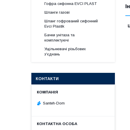
Гофра сифонна EVCI PLAST
І
Шланги газові
Шланг гофрований сифонний
Ц
Evci Plastik
Бачки унітаза та
комплектуючі
Ущільнювачі різьбових
з'єднань
КОНТАКТИ
Santeh-Dom