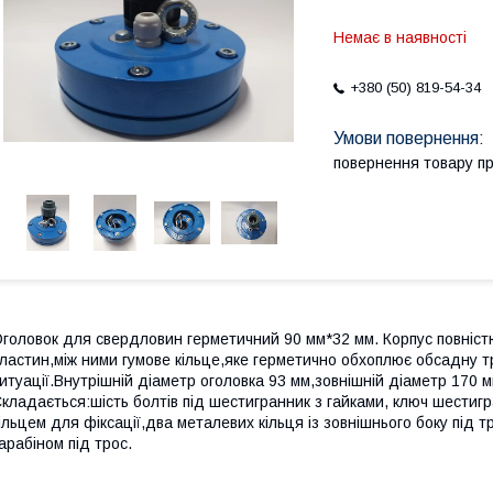
Немає в наявності
+380 (50) 819-54-34
повернення товару п
головок для свердловин герметичний 90 мм*32 мм. Корпус повніст
ластин,між ними гумове кільце,яке герметично обхоплює обсадну тр
итуації.Внутрішній діаметр оголовка 93 мм,зовнішній діаметр 170 м
кладається:шість болтів під шестигранник з гайками, ключ шестигра
ільцем для фіксації,два металевих кільця із зовнішнього боку під тр
арабіном під трос.