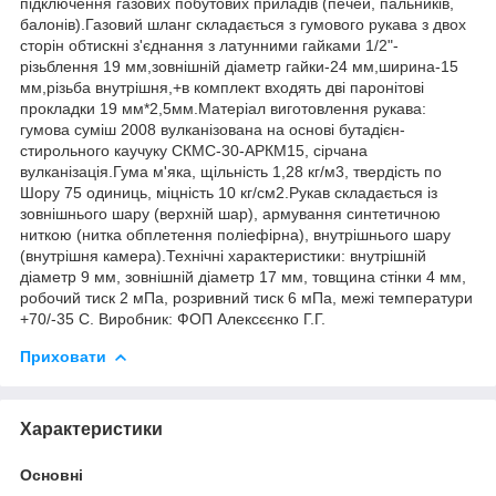
підключення газових побутових приладів (печей, пальників,
балонів).
Газовий шланг складається з гумового рукава з двох
сторін обтискні з'єднання з латунними гайками 1/2"-
різьблення 19 мм,зовнішній діаметр гайки-24 мм,ширина-15
мм,різьба внутрішня,+в комплект входять дві паронітові
прокладки 19 мм*2,5мм.
Матеріал виготовлення рукава:
гумова суміш 2008 вулканізована на основі бутадієн-
стирольного каучуку СКМС-30-АРКМ15, сірчана
вулканізація.
Гума м'яка, щільність 1,28 кг/м3, твердість по
Шору 75 одиниць, міцність 10 кг/см2.
Рукав складається із
зовнішнього шару (верхній шар), армування синтетичною
ниткою (нитка обплетення поліефірна), внутрішнього шару
(внутрішня камера).
Технічні характеристики: внутрішній
діаметр 9 мм, зовнішній діаметр 17 мм, товщина стінки 4 мм,
робочий тиск 2 мПа, розривний тиск 6 мПа, межі температури
+70/-35 С. Виробник: ФОП Алексєєнко Г.Г.
Приховати
Характеристики
Основні