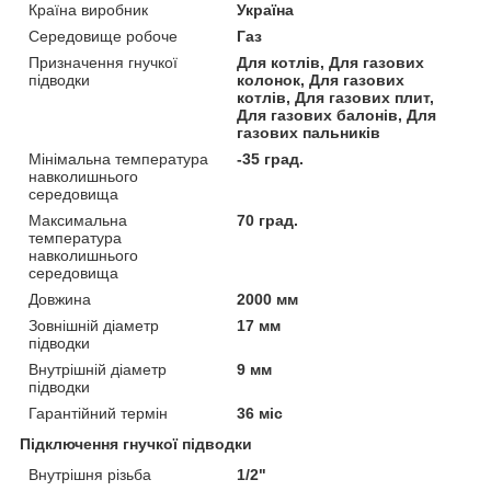
Країна виробник
Україна
Середовище робоче
Газ
Призначення гнучкої
Для котлів, Для газових
підводки
колонок, Для газових
котлів, Для газових плит,
Для газових балонів, Для
газових пальників
Мінімальна температура
-35 град.
навколишнього
середовища
Максимальна
70 град.
температура
навколишнього
середовища
Довжина
2000 мм
Зовнішній діаметр
17 мм
підводки
Внутрішній діаметр
9 мм
підводки
Гарантійний термін
36 міс
Підключення гнучкої підводки
Внутрішня різьба
1/2"