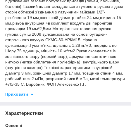
підключення газових побутових приладів (печей, пальників,
балонів).
Газовий шланг складається з гумового рукава з двох
сторін обтискні з'єднання з латунними гайками 1/2"-
різьблення 19 мм,зовнішній діаметр гайки-24 мм,ширина-15
мм,різьба внутрішня,+в комплект входять дві паронітові
прокладки 19 мм*2,5мм.
Матеріал виготовлення рукава:
гумова суміш 2008 вулканізована на основі бутадієн-
стирольного каучуку СКМС-30-АРКМ15, сірчана
вулканізація.
Гума м'яка, щільність 1,28 кг/м3, твердість по
Шору 75 одиниць, міцність 10 кг/см2.
Рукав складається із
зовнішнього шару (верхній шар), армування синтетичною
ниткою (нитка обплетення поліефірна), внутрішнього шару
(внутрішня камера).
Технічні характеристики: внутрішній
діаметр 9 мм, зовнішній діаметр 17 мм, товщина стінки 4 мм,
робочий тиск 2 мПа, розривний тиск 6 мПа, межі температури
+70/-35 С. Виробник: ФОП Алексєєнко Г.Г.
Приховати
Характеристики
Основні