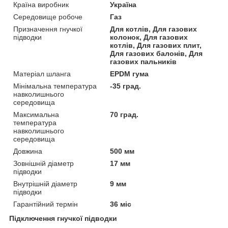
Країна виробник
Україна
Середовище робоче
Газ
Призначення гнучкої
Для котлів, Для газових
підводки
колонок, Для газових
котлів, Для газових плит,
Для газових балонів, Для
газових пальників
Матеріал шланга
EPDM гума
Мінімальна температура
-35 град.
навколишнього
середовища
Максимальна
70 град.
температура
навколишнього
середовища
Довжина
500 мм
Зовнішній діаметр
17 мм
підводки
Внутрішній діаметр
9 мм
підводки
Гарантійний термін
36 міс
Підключення гнучкої підводки