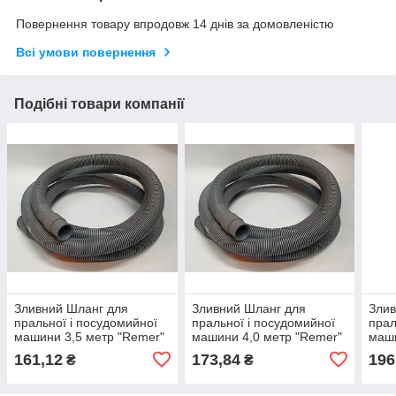
Повернення товару впродовж 14 днів за домовленістю
Всі умови повернення
Подібні товари компанії
Зливний Шланг для
Зливний Шланг для
Злив
пральної і посудомийної
пральної і посудомийної
прал
машини 3,5 метр "Remer"
машини 4,0 метр "Remer"
маши
Італія
Італія
Італ
161,12
173,84
196
₴
₴