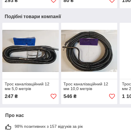
293
80
150
₴
₴
Подібні товари компанії
Трос каналізаційний 12
Трос каналізаційний 12
Трос
мм 5,0 метрів
мм 10,0 метрів
мм 2
247
546
1 1
₴
₴
Про нас
98% позитивних з 157 відгуків за рік