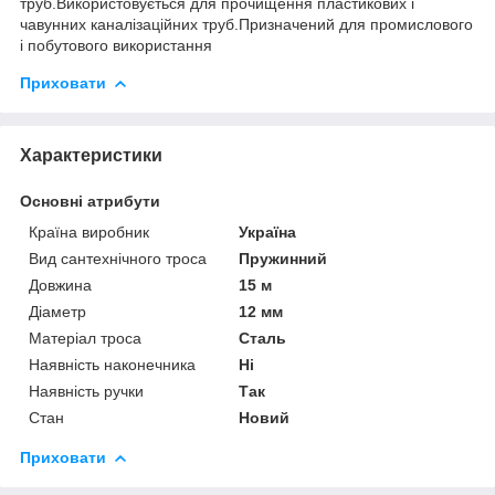
труб.Використовується для прочищення пластикових і
чавунних каналізаційних труб.Призначений для промислового
і побутового використання
Приховати
Характеристики
Основні атрибути
Країна виробник
Україна
Вид сантехнічного троса
Пружинний
Довжина
15 м
Діаметр
12 мм
Матеріал троса
Сталь
Наявність наконечника
Ні
Наявність ручки
Так
Стан
Новий
Приховати